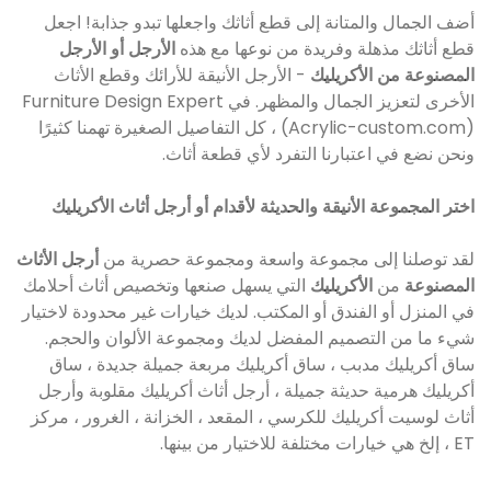
أضف الجمال والمتانة إلى قطع أثاثك واجعلها تبدو جذابة! اجعل
قطع أثاثك مذهلة وفريدة من نوعها مع هذه
الأرجل أو الأرجل
المصنوعة من الأكريليك
- الأرجل الأنيقة للأرائك وقطع الأثاث
الأخرى لتعزيز الجمال والمظهر. في Furniture Design Expert
(Acrylic-custom.com) ، كل التفاصيل الصغيرة تهمنا كثيرًا
ونحن نضع في اعتبارنا التفرد لأي قطعة أثاث.
اختر المجموعة الأنيقة والحديثة لأقدام أو أرجل أثاث الأكريليك
لقد توصلنا إلى مجموعة واسعة ومجموعة حصرية من
أرجل الأثاث
المصنوعة
من
الأكريليك
التي يسهل صنعها وتخصيص أثاث أحلامك
في المنزل أو الفندق أو المكتب. لديك خيارات غير محدودة لاختيار
شيء ما من التصميم المفضل لديك ومجموعة الألوان والحجم.
ساق أكريليك مدبب ، ساق أكريليك مربعة جميلة جديدة ، ساق
أكريليك هرمية حديثة جميلة ، أرجل أثاث أكريليك مقلوبة وأرجل
أثاث لوسيت أكريليك للكرسي ، المقعد ، الخزانة ، الغرور ، مركز
ET ، إلخ هي خيارات مختلفة للاختيار من بينها.