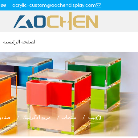
ese
acrylic-custom@aochendisplay.com
الصفحة الرئيسية
بيت
منتجات
مربع الاكريليك
صنادي