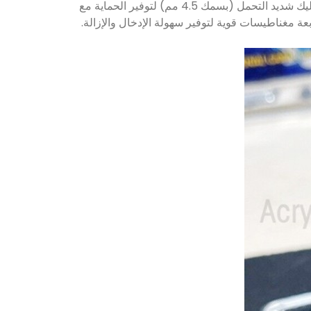
هذه علب أكريليك عالية الجودة مصممة خصيصًا لتناسب حزم Pokemon و Magic Booster! هذه العلب مصنوعة من الأكريليك شديد التحمل (بسمك 4.5 مم) لتوفير الحماية مع
بعة مغناطيسات قوية لتوفير سهولة الإدخال والإزالة.