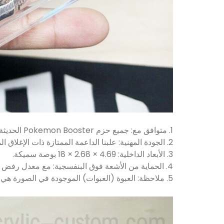
1. متوافق مع: جميع حزم Pokemon Booster الحديثة ذات الحجم القياسي. كما أنها تناسب أي حزم بطاقات تداول ذات حجم قياسي.
2. الجودة المهنية: علبنا الداعمة الممتازة ذات الإغلاق المغناطيسي مصنوعة من الأكريليك السميك المستورد عالي الجودة بنسبة 100٪.
3. الأبعاد الداخلية: 4.69 × 2.68 × 18 بوصة سميكة.
4. الحماية من الأشعة فوق البنفسجية: مع معدل رفض للأشعة فوق البنفسجية بنسبة 99.5٪ ، يمكنك التأكد من أن العبوات الخاصة بك ستبقى آمنة.
5. ملاحظة: العبوة (العبوات) الموجودة في الصورة هي لأغراض العرض فقط وليست مدرجة.