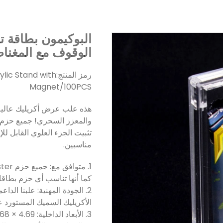
البوكيمون بطاقة ت
الوقوف مع المغن
رمز المنتج:
lic Stand with
Magnet/100PCS
هذه علب عرض أكريليك عالية
والمعزز السحري! جميع حزم تق
تثبيت الجزء العلوي القابل لل
مناسبين.
كما أنها تناسب أي حزم بطاق
2. الجودة المهنية: علبنا ال
الأكريليك السميك المستورد عالي
3. الأبعاد الداخلية: 4.69 × 2.68 × 18 بوصة سميكة.