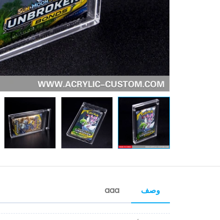
وصف
aaa