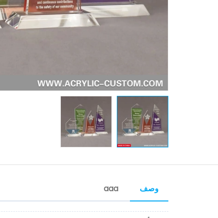
وصف
aaa