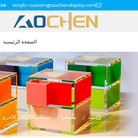
ese
acrylic-custom@aochendisplay.com
الصفحة الرئيسية
بيت
منتجات
منتجات الاكريليك الأخرى