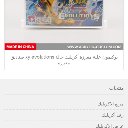
بوكيمون علبة معززة أكريليك حالة xy evolutions صناديق
معززة
منتجات
مربع الاكريليك
رف أكريليك
عرض الاكريليك