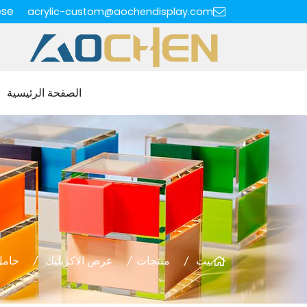
ese
acrylic-custom@aochendisplay.com
الصفحة الرئيسية
بيت
منتجات
عرض الاكريليك
حامل