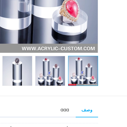
وصف
aaa