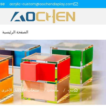
ese
acrylic-custom@aochendisplay.com
الصفحة الرئيسية
بيت
منتجات
منتجات الاكريليك الأخرى