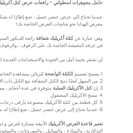
حامل مجوهرات أسطواني - رافعات عرض كتل أكريلي
عندما تحتاج إلى عرض عنصر جميل ، ضع إطارًا له بشكل
معرض الهدايا نحو شاشات العرض الخاصة بك!
وهي عبارة عن
كتلة أكريليك شفافة
رائعة للديكور المن
في غرفة المعيشة الخاصة بك على الرفوف ، والرفوف 
لن تشعر بخيبة أمل من الجودة والاستخدامات العديدة 
1. يسمح تصميم
الكتلة الواضحة
للزبائن بمشاهدة العناص
2. من السهل أيضًا دمج الكتل الشفافة مع الكتل ذات الأحجام المتعددة لإنشاء مناطق عرض مخصصة فريدة
3. إن
كتل الأكريليك الصلبة
متوفرة في عدة أحجام ، مما 
4. مسح الاكريليك المصقول
5. كل قطعة من كتلة الأكريليك مصنوعة بأرقى درجات الحرفية والعناية الفائقة.
6. عندما تحتاج إلى عرض عنصر جميل ، ضع إطارًا له بشكل مثالي من خلال وضعه في الأمام والوسط بارتفاع إضافي لجعله يبرز!
تعتبر قاعدة العرض الأكريليك
الأنيقة ممتازة لعرض وعرض
التذكارية ، والنماذج ، والتماثيل ، والموروثات ، والمنح