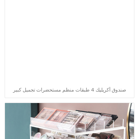
صندوق أكريليك 4 طبقات منظم مستحضرات تجميل كبير