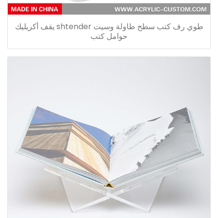
طوي رف كتب سطح طاولة وسيت shtender يقف أكريليك
حوامل كتب