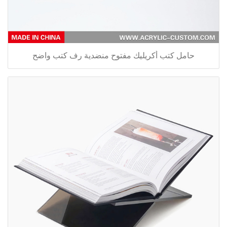
حامل كتب أكريليك مفتوح منضدية رف كتب واضح