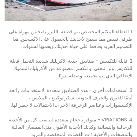
1. الغطاء الملائم المخصص يتم قطعه بالليزر بفتحتين مهواة على
طرفي نقيض مما يسمح لأحذيتك بالحصول على الأكسجين. هذا
التصميم الفريد يحافظ على حياة أحذيتك ويحميها لسنوات.
2. قابلة للتكديس - صناديق أحذية الأكريليك شديدة التحمل قابلة
للتكديس ولن تنحني أو تنكسر. مصنوعة من الأكريليك السميك
الإضافي الذي يتم تجميعه وصقله يدويًا.
3. استخدامات أخرى - هذه الصناديق متعددة الاستخدامات رائعة
أيضًا للفنون والحرف اليدوية ، سكرابوكينغ ، الملابس ،
الإكسسوارات وعناصر الزخرفة الأخرى. الاحتمالات لا حصر لها.
4. VRIATIONS - متوفر بأحجام متعددة لتناسب كل من الأحذية
الرجالية والنسائية وكذلك الأحذية الأطول مثل القمصان العالية
والمضخات والأحذية ذات القصات المنخفضة والمزيد.