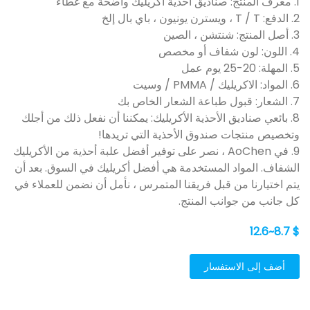
1. معرف المنتج: صناديق أحذية أكريليك واضحة مع غطاء
2. الدفع: T / T ، ويسترن يونيون ، باي بال إلخ
3. أصل المنتج: شنتشن ، الصين
4. اللون: لون شفاف أو مخصص
5. المهلة: 20-25 يوم عمل
6. المواد: الاكريليك / PMMA / وسيت
7. الشعار: قبول طباعة الشعار الخاص بك
8. بائعي صناديق الأحذية الأكريليك: يمكننا أن نفعل ذلك من أجلك
وتخصيص منتجات صندوق الأحذية التي تريدها!
9. في AoChen ، نصر على توفير أفضل علبة أحذية من الأكريليك
الشفاف. المواد المستخدمة هي أفضل أكريليك في السوق. بعد أن
يتم اختيارنا من قبل فريقنا المتمرس ، نأمل أن نضمن للعملاء في
كل جانب من جوانب المنتج.
$ 8.7~12.6
أضف إلى الاستفسار