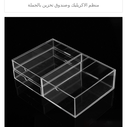
منظم الاكريليك وصندوق تخزين بالجملة