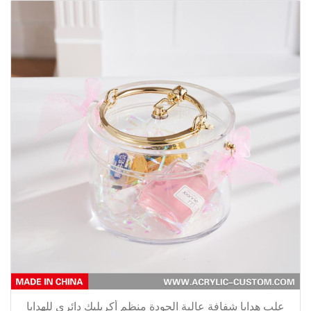
علب هدايا شفافة عالية الجودة منظم أكريليك دائري للهدايا