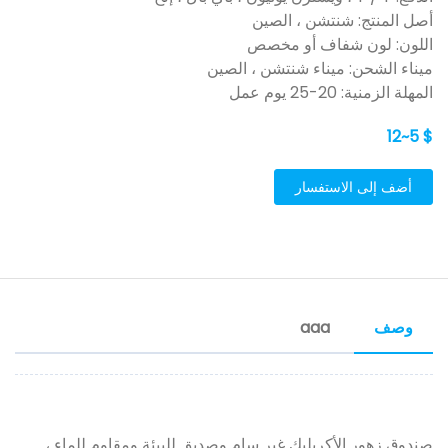
أصل المنتج: شنتشن ، الصين
اللون: لون شفاف أو مخصص
ميناء الشحن: ميناء شنتشن ، الصين
المهلة الزمنية: 20-25 يوم عمل
$ 5~12
أضف إلى الاستفسار
وصف
aaa
صندوق زهور الأكريليك غير سام وصديق للبيئة ومقاوم للماء ،