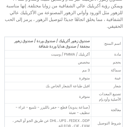
ويمكن رؤية أكريليك عالي الشفافية من زوايا مختلفة. إنها مناسبة
للزهور مثل الورود وأواني الزهور المصنوعة من الأكريليك عالي
الشفافية ، مما يخلق اتجاهًا جديدًا لتوصيل الزهور ، يرمز إلى الحب
الحقيقي.
صندوق زهور أكريليك / صندوق وردة / صندوق زهور
اسم المنتج:
مجففة / صندوق هدايا وردة شفافة
مادة
أكريليك / PMMA / وسيت
بحجم
مخصص
سماكة
3 مم
عينة
متوفرة
شعار
اقبل طباعة الشعار الخاص بك
تصنيع المعدات
متوفرة
الأصلية وأوديإم
(صناعة يدوية) قطع - حفر بالليزر - تلميع - غراء -
معالجة
تنظيف - تعبئة
DHL ، UPS ، FEDEX ، DDP عن طريق الجو أو البحر ،
شروط التوصيل
FOB ، CIF ، EXW إلخ