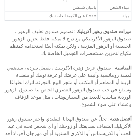
ميناء الشحن
يانتيان شنتشن
مهلة
Dase على الكمية الخاصة بك
ميزات صندوق زهور أكريليك
: تصميم صندوق تغليف الزهور ،
صندوق الزهور الأكريليكي مع درج لا يمكنه فقط تخزين الزهور
الحقيقية أو الزهور المزيفة ، ولكن يمكنه أيضًا استخدامه كمنظم
مكياج لتخزين مستحضرات التجميل الخاصة بك
المناسبة
: صندوق عرض زهرة الأكريليك ، بفضل تفرده ، ستضفي
لمسة رومانسية وأنيقة على غرفتك أو غرفة نومك أو منضدة
الزينة أو المطعم أو المكتب أو متجر البيع بالتجزئة. اترك انطباعًا
وستقع في حب صندوق الزهور العصري الخاص بنا. صندوق الزهور
الوردية مناسب للعديد من السيناريوهات ، مثل موعد الزفاف
وعشاء على ضوء الشموع.
أفضل هدية
: تخلَّ عن صندوق الهدايا التقليدي واختر صندوق زهور
الأكريليك الشفاف لصديقتك أو زوجتك أو أي شخص تحبه في عيد
الحب أو الكريسماس أو الذكرى السنوية أو أي مهرجان آخر. لا أحد