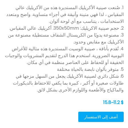
1. صُنعت صينية الأكريليك المستديرة هذه من الأكريليك عالي
المقياس ، لذا فهي متينة وأنيقة في أجزاء متساوية. واضح ومتعدد
الاستخدامات ، يتناسب مع أي لوحة ألوان.
2. حجم صينية الاكريليك: 350x50mm. أكريليك عالي المقياس.
3. مصنوعة يدويًا من الكريستال الشفاف مستطيلة مصنوعة من
الأكريليك مع مقابض وحدود.
4. تُقدم بأناقة ، صينية الوسيت المستديرة هذه مثالية للأغراض
اليومية الضرورية. استخدم هذا الدرج لتقديم المشروبات والوجبات
الخفيفة أو للحفاظ على العناصر منظمة في أي مكان.
5. متوفر بألوان نابضة بالحياة مختلفة
6. شكل دائري لصينية الأكريليك يجعل من السهل مزجها في
طاولات صغيرة أو أكبر ، كبيرة بما يكفي للاحتفاظ بالديكورات
والماكياج والأطعمة واللوازم الأخرى بشكل لائق.
$ 11.2~15.8
أضف إلى الاستفسار