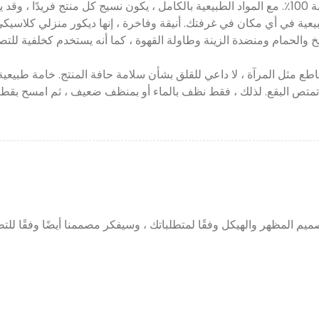
 والحمام ومنضدة الزينة وطاولة القهوة ، كما أنه يستخدم كخلفية للت
م المظهر والهيكل وفقًا لمتطلباتك ، وسيفكر مصممنا أيضًا وفقًا للتط