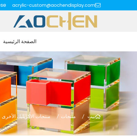
ese
acrylic-custom@aochendisplay.com
الصفحة الرئيسية
بيت
منتجات
منتجات الاكريليك الأخرى