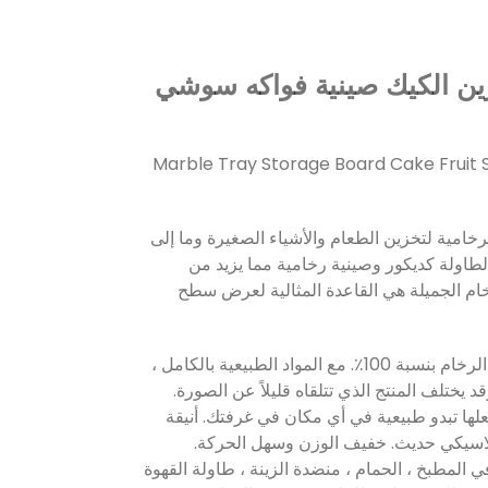
زين الكيك صينية فواكه سوشي
Marble Tray Storage Board Cake Fruit S
رخامية لتخزين الطعام والأشياء الصغيرة وما إلى
طاولة كديكور وصينية رخامية مما يزيد من
خام الجميلة هي القاعدة المثالية لعرض سطح
1. صينية الرخام مصنوعة من الرخام بنسبة 100٪. مع المواد الطبيعية بالكامل ،
د يختلف المنتج الذي تتلقاه قليلاً عن الصورة.
علها تبدو طبيعية في أي مكان في غرفتك. أنيقة
كلاسيكي حديث. خفيف الوزن وسهل الحركة.
 المطبخ ، الحمام ، منضدة الزينة ، طاولة القهوة