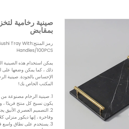
صينية رخامية لتخ
بمقابض
رمز المنتج:
ushi Tray With
Handles/100PCS
يمكن استخدام هذه الصينية ال
ذلك ، كما يمكن وضعها على ال
الإحساس بالجودة. صينية الر
المكتب الخاص بك!
يكون نسيج كل منتج فريدًا ، وق
2. التصميم العصري الأنيق يج
وفاخرة ، إنها ديكور منزلي 
3. يستخدم على نطاق واسع في