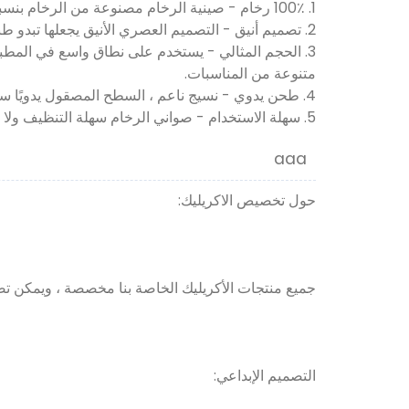
1. 100٪ رخام - صينية الرخام مصنوعة من الرخام بنسبة 100٪. مع المواد الطبيعية بالكامل ، يكون نسيج كل منتج فريدًا ، وقد يختلف المنتج الذي تتلقاه قليلاً عن الصورة.
2. تصميم أنيق - التصميم العصري الأنيق يجعلها تبدو طبيعية في أي مكان في غرفتك. أنيقة وفاخرة ، إنها ديكور منزلي كلاسيكي حديث. خفيف الوزن وسهل الحركة.
3. الحجم المثالي - يستخدم على نطاق واسع في المطبخ
متنوعة من المناسبات.
4. طحن يدوي - نسيج ناعم ، السطح المصقول يدويًا ساطع مثل المرآة ، لا داعي للقلق بشأن سلامة حافة المنتج. خامة طبيعية ، حماية بيئية ، خالية من التلوث.
5. سهلة الاستخدام - صواني الرخام سهلة التنظيف ولا تمتص البقع. لذلك ، فقط نظف بالماء أو بمنظف ضعيف ، ثم امسح بقطعة قماش.
aaa
حول تخصيص الاكريليك:
جميع منتجات الأكريليك الخاصة بنا مخصصة ، ويمكن تصمي
التصميم الإبداعي: