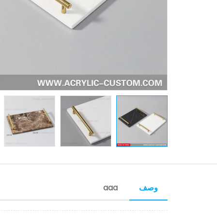
وصف
aaa