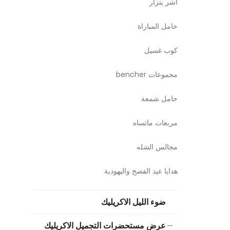
آشر يتزار
حامل المباراة
كوب غسيل
مجموعات bencher
حامل شمعة
مربعات ماتساه
مجالس الشله
هدايا عيد الفصح واليهودية
ضوء الليل الاكريليك
عرض مستحضرات التجميل الاكريليك