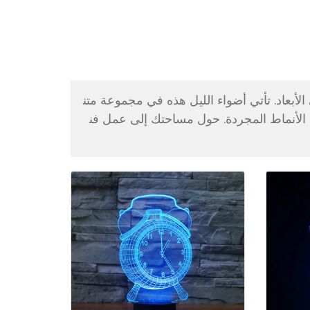
ريليك LED ، مصباح ليلي ثلاثي الأبعاد. تأتي أضواء الليل هذه في مجموعة متن
 الأنماط المجردة. حول مساحتك إلى عمل فن