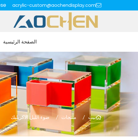
ese
acrylic-custom@aochendisplay.com
الصفحة الرئيسية
بيت
منتجات
ضوء الليل الاكريليك