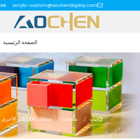
ese
acrylic-custom@aochendisplay.com
الصفحة الرئيسية
بيت
منتجات
منتجات الاكريليك الأخرى