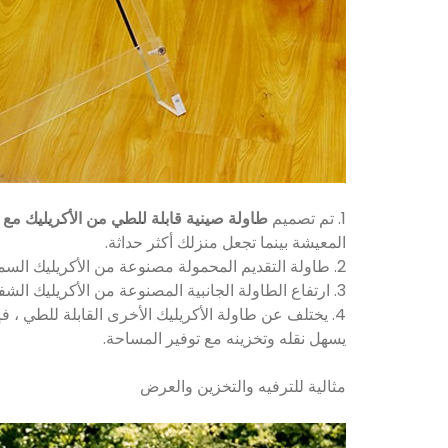
1. تم تصميم
طاولة صينية قابلة للطي من الأكريليك مع
المعيشة بينما تجعل منزلك أكثر حداثة.
2. طاولة التقديم المحمولة مصنوعة من الأكريليك السميك ، وهو موثوق وقوي بدرجة كافية. إنها مقاومة للتآكل من طاولة صينية قابلة للطي بينما أقوى من طاولة جانبية Lucite.
3. ارتفاع الطاولة الجانبية المصنوعة من الأكريليك الشفاف بألوان قوس قزح حوالي 14 بوصة / 35.6 سم. حجم سطح المكتب حوالي 24 × 20 بوصة / 60.9 × 50.8 سم.
4. يختلف عن طاولة الأكريليك الأخرى القابلة للطي ، 
يسهل نقله وتخزينه مع توفير المساحة.
مثالية للترفيه والتخزين والعرض