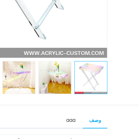
وصف
aaa