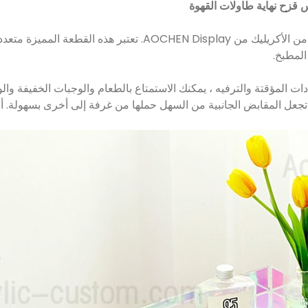
 قزح نهاية طاولات القهوة
عزز أسلوبك في التصميم مع طاولة صينية قابلة للطي من الأكريليك من
المطبخ.
عدادات المؤقتة والترفيه ، يمكنك الاستمتاع بالطعام والوجبات الخفيفة
ل المقابض الجانبية من السهل حملها من غرفة إلى أخرى بسهولة. أسلوب ر