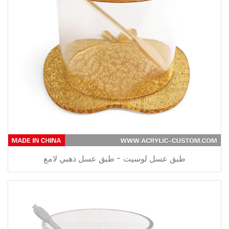
طبق عسل لوسيت - طبق عسل ذهبي لامع