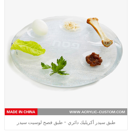
طبق سيدر أكريليك دائري - طبق فصح لوسيت سيدر