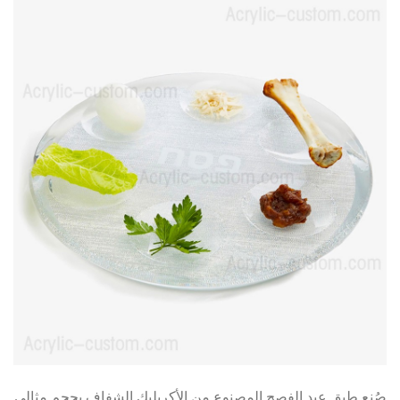
صُنع طبق عيد الفصح المصنوع من الأكريليك الشفاف بحجم مثالي