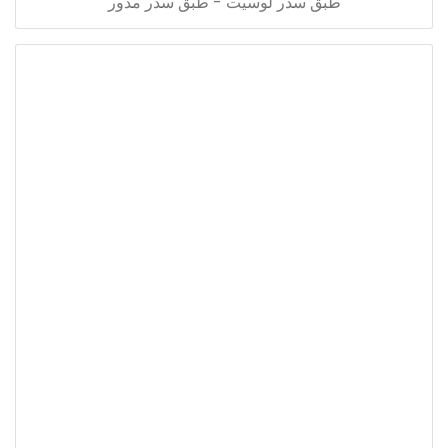
طبق سدر لوسيت - طبق سدر مدور