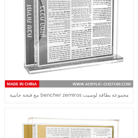
مجموعة بطاقة لوسيت bencher zemiros مع فتحة جانبية