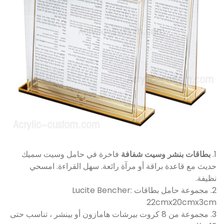
1.
بطاقات بنشر وسيت شفافة
فاخرة في حامل وسيت سميك
حديث مع قاعدة براقة أو مرآة رائعة. سهل القراءة. امسحي
نظيفة.
2. مجموعة حامل بطاقات Lucite Bencher:
22cmx20cmx3cm
3. مجموعة من 8 كروت بيرشات هامازون أو بينشر ، تناسب حتى