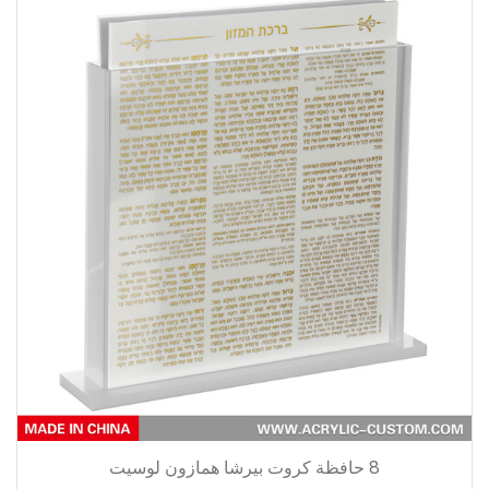
8 حافظة كروت بيرشا همازون لوسيت