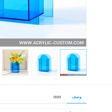
وصف
aaa