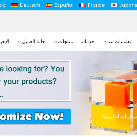
bic
Deutsch
Español
France
Japan
معلومات عنا
خدماتنا
منتجات
حالة العميل
الإخب
مزهريات الاكريليك