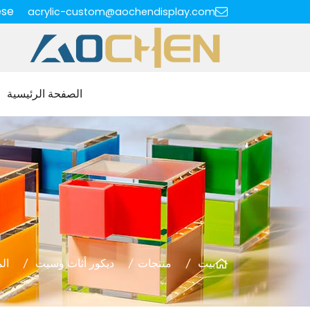
ese
acrylic-custom@aochendisplay.com
الصفحة الرئيسية
بيت
منتجات
ديكور أثاث وسيت
ال