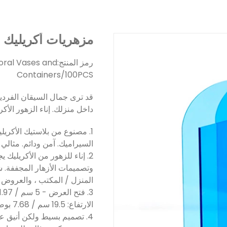
مزهريات أكريليك 
رمز المنتج:
loral Vases and
Containers/100PCS
قد ترى جمال السيقان الفردية
داخل منزلك. إناء الزهور الأك
1. مصنوع من بلاستيك الأكريل
السيراميك. آمن ودائم. مثال
2. إناء للزهور من الأكريليك
وتصميمات الأزهار المجففة. ش
المنزل / المكتب ، والعروض ا
الارتفاع: 19.5 سم / 7.68 بوصة.