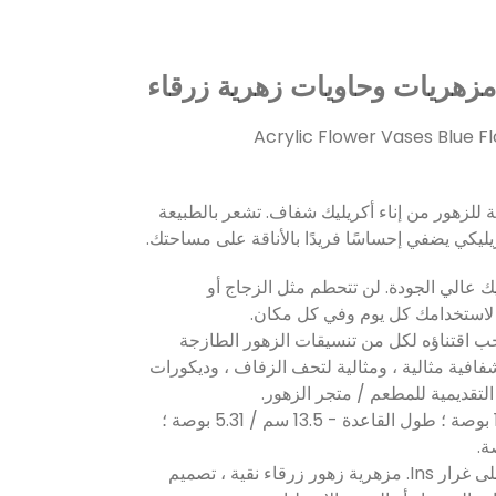
مزهريات وحاويات زهرية زرقاء
Acrylic Flower Vases Blue F
 للزهور من إناء أكريليك شفاف. تشعر بالطبيعة
ريليكي يضفي إحساسًا فريدًا بالأناقة على مساحتك.
يك عالي الجودة. لن تتحطم مثل الزجاج أو
ي لاستخدامك كل يوم وفي كل مكان.
 يجب اقتناؤه لكل من تنسيقات الزهور الطازجة
فافية مثالية ، ومثالية لتحف الزفاف ، وديكورات
لتقديمية للمطعم / متجر الزهور.
3. فتح العرض - 5 سم / 1.97 بوصة ؛ طول القاعدة - 13.5 سم / 5.31 بوصة ؛
4. تصميم بسيط ولكن أنيق على غرار Ins. مزهرية زهور زرقاء نقية ، تصميم