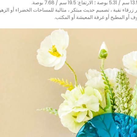
كن أنيق على غرار Ins. مزهرية زهور زرقاء نقية ، تصميم حديث مبتكر ، مثالية للمساحات الخ
وف أو المطبخ أو غرفة المعيشة أو المكتب.