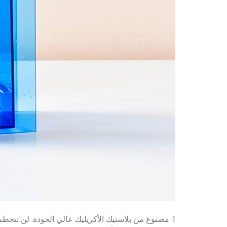
1. مصنوع من بلاستيك الأكريليك عالي الجودة. لن تتحطم مثل الزجاج أو السيراميك. آمن ودائم. مثالي لاستخدامك كل يوم وفي كل مكان.