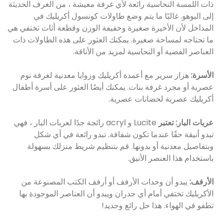
ذات اللمسة النحاسية رائعة لأي غرفة معيشة ، من الغرف الحديثة
إلى البوهو. غالبًا ما يتم وضع طاولات كونسول أكريليك في
المداخل لأن الأخيرة صغيرة وخفيفة الوزن وقطعة أثاث تختفي هي
ما تحتاجه لمساحة صغيرة. يمكنك العثور على هذه الطاولات ذات
العناصر الفضية أو النحاسية لمزيد من الأناقة.
الأسرة:
هزاز سرير مع أعمدة أكريليك وزوايا معدنية لغرفة نوم
عصرية أو مجرد غرفة بنات. يمكنك أيضًا العثور على أسرة أطفال
أكريليك عصرية لحضانات عصرية.
عربات البار: تعتبر
Lucite و acryl رائجة جدًا لعربات البار ، فهي
تبدو أنيقة حقًا عندما تكون شفافة. تبدو رائعة في أي شكل
وبتفاصيل معدنية أو بدونها. قم بتنظيم شريط منزلك بسهولة
باستخدام هذا العنصر الأنيق.
الأرفف:
يبدو أن وحدات الأرفف أو أرفف الكتب المصنوعة من
الأكريليك تختفي أمام أي جدران ويبدو أن العناصر الموجودة بها
تطفو في الهواء. هذا حل رائع وجديد!