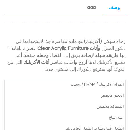
وصف
aaa
زجاج شبكي (أكريليك) هو مادة معاصرة جدًا لاستخدامها في
ديكور المنزل
وأثاث Clear Acrylic Furniture
عصري للغاية -
إنها طريقة سهلة لإضافة بريق إلى الفضاء وجعله منفعلًا. أعد
مصنع الأكريليك لدينا أروع وأحدث عناصر
أثاث الأكريليك
التي من
المؤكد أنها سترفع ديكورك إلى مستوى جديد.
المواد: الاكريليك / PMMA / وسيت
الحجم: مخصص
السماكة: مخصص
عينة: متاح
الشعار: قبول طباعة الشعار الخاص بك