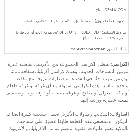
OEM & ODM: متاح
التجهيز: قطع (يدوي) - حفر بالليزر - تلميع - غراء - تنظيف - تعبئة
شروط التسليم: DHL ، UPS ، FEDEX ، DDP عن طريق الجو أو عن طريق
البحر ، FOB ، CIF ، EXW إلخ
ميناء الشحن: Yantian Shenzhen
الكراسي:
تحظى الكراسي المصنوعة من الأكريليك بشعبية كبيرة
لتزيين المساحات الحديثة ، وهناك كراسي أكريليك شفافة تمامًا
تبدو غير مرئية حقًا في الفضاء ، وإصدارات مريحة مع مقاعد
منجدة. تتناسب هذه الكراسي بسهولة مع أي غرفة أو غرفة طعام
أو مكتب منزلي أو مطبخ أو غرفة معيشة أو غرفة نوم ، وستضيف
لمسة عصرية ورائعة إليها.
الطاولات:
المكاتب وطاولات الأكريل تحظى بشعبية كبيرة أيضًا في
الديكور ، وستضفي هذه القطعة طابعًا عصريًا على مساحتك
بالتأكيد. تعتبر طاولات القهوة المصنوعة من الأكريليك والأكريليك