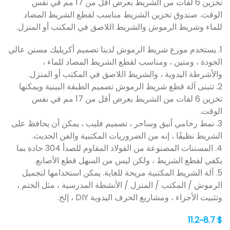
تخزين 6 لفات من الشريط بعرض أقل من 17 مم في نفس
الوقت. صندوق تخزين الشريط مناسب لقطع الشريط المضاد
للماء وشريط الرموش والشريط اللاصق في المكتب أو المنزل.
1. يستخدم موزع شريط الرموش لدينا تصميم أكريليك مسنن عالي
الجودة ، ومتين ، ومناسب لقطع الشريط المضاد للماء ،
والأشرطة اليدوية ، والشريط اللاصق في المكتب أو المنزل.
2. تتبنى آلة قطع شريط الرموش تصميم الطبقة البينية ويمكنها
تخزين 6 لفات من الشريط بعرض أقل من 17 مم في نفس
الوقت.
3. نمط رخامي أنيق وساحر ، تصميم فليب ، يمكن أن يحافظ على
الشريط نظيفًا ، إنه من الضروريات المكتبية والفن الحديث.
4. المسننات المصنوعة من الفولاذ المقاوم للصدأ 304 حادة بما
يكفي لقطع الشريط ، ولكن ليس من السهل قطع الأصابع.
5. آلة الشريط المكتبية مريحة للغاية. يمكن استخدامها لتجميل
الرموش / المكتب / المنزل / الأنشطة المدرسية ، مثل الختم ،
وتثبيت الأجزاء ، ومشاريع الحرف اليدوية DIY ، إلخ.
$ 8.7~11.2