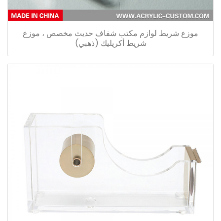
موزع شريط لوازم مكتب شفاف حديث مخصص ، موزع
شريط أكريليك (ذهبي)