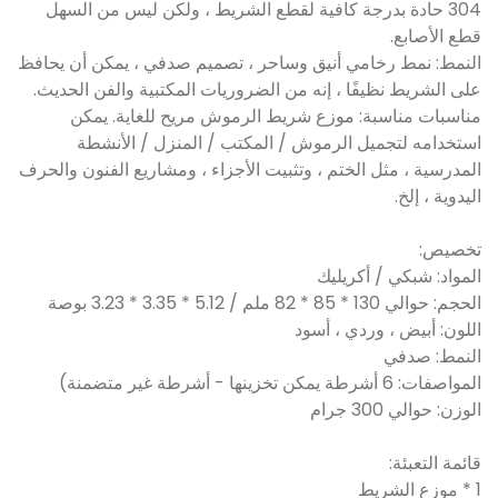
304 حادة بدرجة كافية لقطع الشريط ، ولكن ليس من السهل
قطع الأصابع.
النمط: نمط رخامي أنيق وساحر ، تصميم صدفي ، يمكن أن يحافظ
على الشريط نظيفًا ، إنه من الضروريات المكتبية والفن الحديث.
مناسبات مناسبة: موزع شريط الرموش مريح للغاية. يمكن
استخدامه لتجميل الرموش / المكتب / المنزل / الأنشطة
المدرسية ، مثل الختم ، وتثبيت الأجزاء ، ومشاريع الفنون والحرف
اليدوية ، إلخ.
تخصيص:
المواد: شبكي / أكريليك
الحجم: حوالي 130 * 85 * 82 ملم / 5.12 * 3.35 * 3.23 بوصة
اللون: أبيض ، وردي ، أسود
النمط: صدفي
المواصفات: 6 أشرطة يمكن تخزينها - أشرطة غير متضمنة)
الوزن: حوالي 300 جرام
قائمة التعبئة:
1 * موزع الشريط