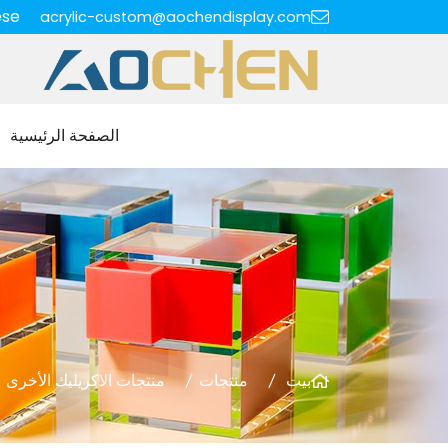
ese
acrylic-custom@aochendisplay.com
الصفحة الرئيسية
بيت
منتجات
منتجات الاكريليك الأخرى