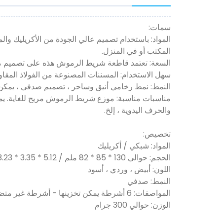
سمات:
المواد: باستخدام تصميم عالي الجودة من الأكريليك و
المكتب أو في المنزل.
السعة: تعتمد قاطعة شريط الرموش هذه على تصميم مقصورة ، والتي يمكنها تخزين 6 لفات من
سهل الاستخدام: المسننات المصنوعة من الفولاذ المقاوم للصدأ 304 حادة بدرجة كافية لقطع الشريط ، ولكن ليس من ا
النمط: نمط رخامي أنيق وساحر ، تصميم صدفي ، يمكن أ
مناسبات مناسبة: موزع شريط الرموش مريح للغاية. يمكن
والحرف اليدوية ، إلخ.
تخصيص:
المواد: شبكي / أكريليك
الحجم: حوالي 130 * 85 * 82 ملم / 5.12 * 3.35 * 3.23 بوصة
اللون: أبيض ، وردي ، أسود
النمط: صدفي
المواصفات: 6 أشرطة يمكن تخزينها - أشرطة غير متضمنة)
الوزن: حوالي 300 جرام