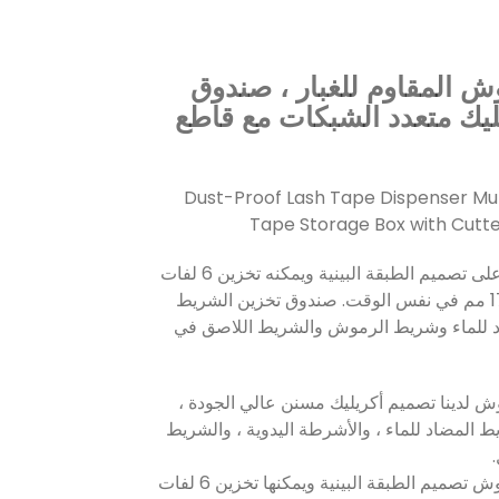
 المقاوم للغبار ، صندوق
يك متعدد الشبكات مع قاطع
Dust-Proof Lash Tape Dispenser Mult
Tape Storage Box with Cutt
يعتمد موزع شريط الرموش على تصميم الطبقة البينية ويمكنه تخزين 6 لفات
من الشريط بعرض أقل من 17 مم في نفس الوقت. صندوق تخزين الشريط
 للماء وشريط الرموش والشريط اللاصق في
ش لدينا تصميم أكريليك مسنن عالي الجودة ،
 المضاد للماء ، والأشرطة اليدوية ، والشريط
2. تتبنى آلة قطع شريط الرموش تصميم الطبقة البينية ويمكنها تخزين 6 لفات