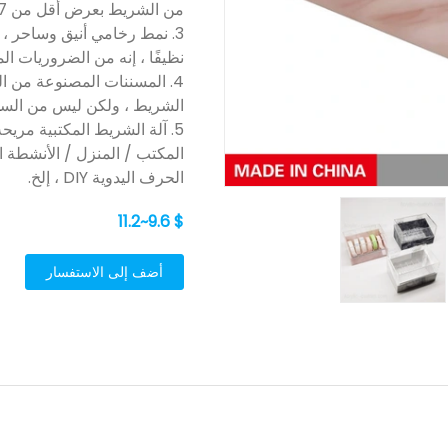
من الشريط بعرض أقل من 17 مم في نفس الوقت.
3. نمط رخامي أنيق وساحر ،
نظيفًا ، إنه من الضروريات ال
الشريط ، ولكن ليس من السه
5. آلة الشريط المكتبية مري
المكتب / المنزل / الأنشطة ال
الحرف اليدوية DIY ، إلخ.
$ 9.6~11.2
أضف إلى الاستفسار