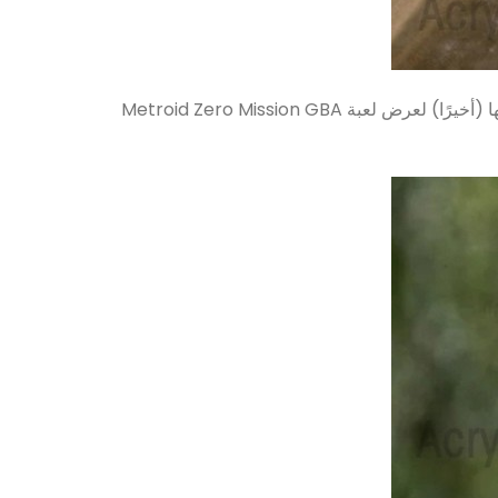
شاشة جيدة الصنع وعالية الجودة وحقيبة واقية مع لمعان عالي يساعد على إبراز لعبتك القابلة للتحصيل وإبرازها. لقد استخدمتها (أخيرًا) لعرض لعبة Metroid Zero Mission GBA