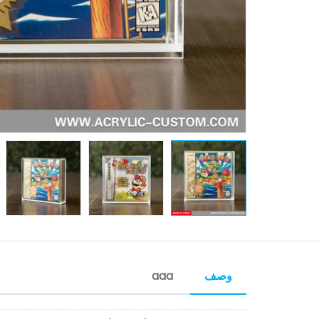
وصف
aaa