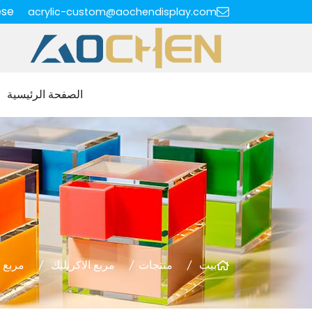
ese
acrylic-custom@aochendisplay.com
الصفحة الرئيسية
بيت
منتجات
مربع الاكريليك
مربع ل