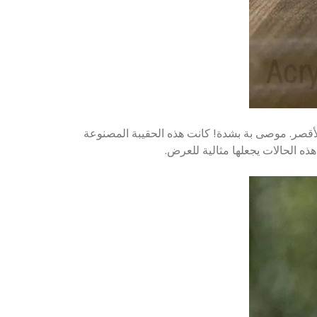
. حقا سعيد بمظهرهم! خاصة القاعدة الأقصر. موصى بة بشدة! كانت هذه الحقيبة المصنوعة
ذه الحالات يجعلها مثالية للعرض.