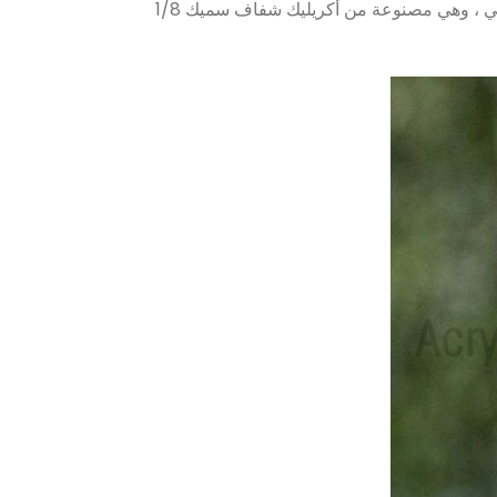
صُنعت حقيبة عرض الألعاب الأكريليكية بشكل هادف لحمل صندوق ألعاب Game Boy / Nintendo / Advance بشكل مثالي ، وهي مصنوعة من أكريليك شفاف سميك 1/8