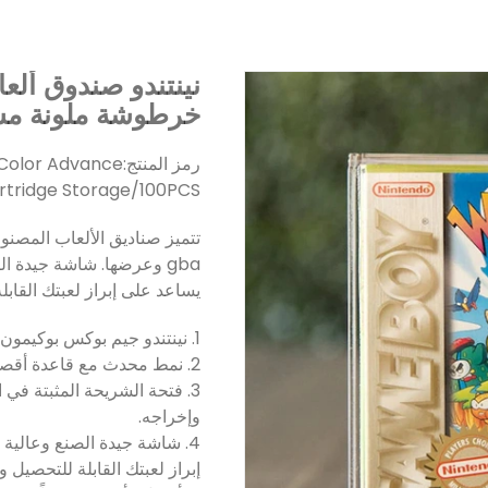
نينتندو صندوق ألع
خرطوشة ملونة مسب
رمز المنتج:
 Color Advance
rtridge Storage/100PCS
تتميز صناديق الألعاب المصنو
gba وعرضها. شاشة جيدة ا
يساعد على إبراز لعبتك القابلة
1. نينتندو جيم بوكس ​​بوكيمون لعبة بطاقة التداول الاكريليك عرض القضية
2. نمط محدث مع قاعدة أقصر!
3. فتحة الشريحة المثبتة في
وإخراجه.
4. شاشة جيدة الصنع وعالية
إبراز لعبتك القابلة للتحصيل وإ