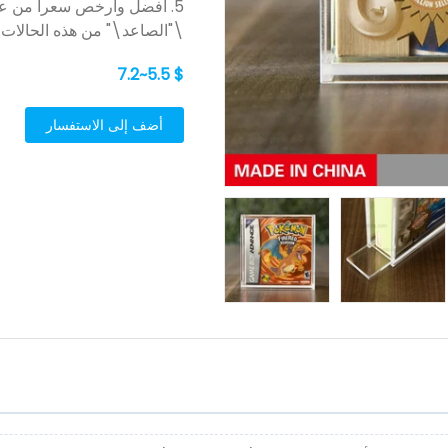
5. أفضل وأرخص سعراً من علب
\"الصاعد\" من هذه الحالات ي
$ 5.5~7.2
أضف إلى الاستفسار