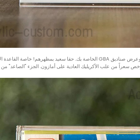
تتميز صناديق ألعاب الأكريليك هذه بجودة رائعة لحماية وعرض صناديق GBA الخاصة بك
 سعراً من علب الأكريليك العادية على أمازون. الجزء "الصاعد" من ه