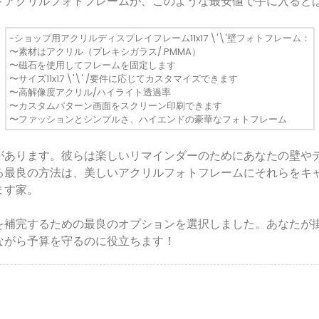
ドアクリルフォトフレームが、このような最安値で手に入ると
-ショップ用アクリルディスプレイフレーム11x17 \'\'壁フォトフレーム：
〜素材はアクリル（プレキシガラス/ PMMA）
〜磁石を使用してフレームを固定します
〜サイズ11x17 \'\' /要件に応じてカスタマイズできます
〜高解像度アクリル/ハイライト透過率
〜カスタムパターン画面をスクリーン印刷できます
〜ファッションとシンプルさ、ハイエンドの豪華なフォトフレーム
があります。彼らは楽しいリマインダーのためにあなたの壁や
る最良の方法は、美しいアクリルフォトフレームにそれらをキ
ます家。
を補完するための最良のオプションを選択しました。あなたが
ながら予算を守るのに役立ちます！