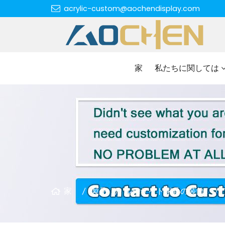
acrylic-custom@aochendisplay.com
家
私たちに関しては
家
製品
ルーサイト家具の装飾