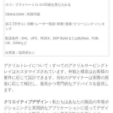
ロゴ：プライベートロゴの印刷を受け入れる
OEM＆ODM：利用可能
加工:(手作り）切断-レーザー彫刻-研磨-接着-クリーニング-パッキ
ング
配送条件：DHL、UPS、FEDEX、DDP ByAirまたはBySea、FOB、
CIF、EXWなど
出荷港：塩田深セン
アクリルトレイについて
：
すべてのアクリルサービングト
レイはカスタマイズされています。外観と構造はお客様の
要件に応じて設計できます。当社のデザイナーは実際の用
途に応じて検討し、最良かつ専門的なアドバイスを提供し
ます。
クリエイティブデザイン：
私たちはあなたの製品の市場ポ
ジショニングと実用的なアプリケーションに従ってデザイ