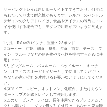
サービングトレイは厚いルーサイトでできており、何年に
もわたって頑丈で耐久性があります。シルバーのハンドル
デザインのクリアトレイは、食品やアイテムの陳列にトレ
イを使用する場合でも、モダンで用途が広いように見えま
す。
1.寸法：11x14x2Hインチ。重量：2.3ポンド
2.コーヒー、紅茶、朝食、昼食、夕食、前菜、チーズ、ワ
イン、フルーツなどの飲み物や食べ物を提供するために使
用します。
3.リビングルーム、バスルーム、ベッドルーム、キッチ
ン、オフィスのオーガナイザーとして使用してください。
あなたの家が混乱を片付ける必要がないようにしてくださ
い。
4.玄関ドア、ロビー、オットマン、化粧台、またはカウン
タートップの装飾トレイとして使用します。
5.このサービングトレイは、長年使用できるプレミアムア
クリル製です。モダンで目を引く外観は、あなたの家や職