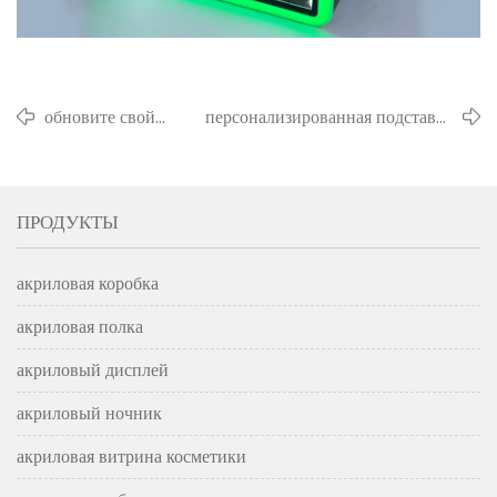
обновите свой
персонализированная подставка
дисплей
для мацы из люцита с
современными
гравировкой: сделайте ваш
акриловыми
пасхальный седер особенным
ПРОДУКТЫ
фоторамками
акриловая коробка
акриловая полка
акриловый дисплей
акриловый ночник
акриловая витрина косметики