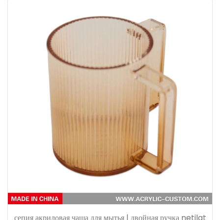
сепия акриловая чаша для мытья | двойная ручка netilat