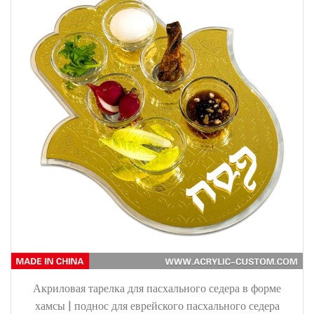
Акриловая тарелка для пасхального седера в форме
хамсы | поднос для еврейского пасхального седера