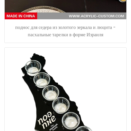
поднос для седера из золотого зеркала и люцита -
пасхальные тарелки в форме Израиля