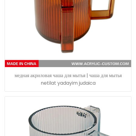
медная акриловая чаша для мытья | чаша для мытья
netilat yadayim judaica