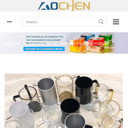
дом
продукты
Люците иудаика подарки