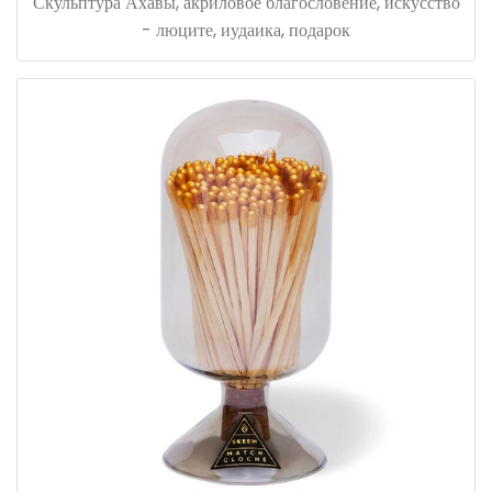
Скульптура Ахавы, акриловое благословение, искусство
- люците, иудаика, подарок