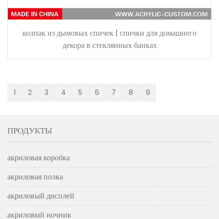
колпак из дымовых спичек | спички для домашнего
декора в стеклянных банках
1
2
3
4
5
6
7
8
9
ПРОДУКТЫ
акриловая коробка
акриловая полка
акриловый дисплей
акриловый ночник