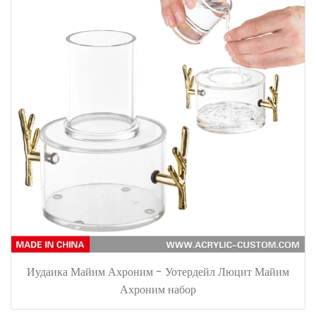
Иудаика Майим Ахроним - Уотердейл Люцит Майим
Ахроним набор