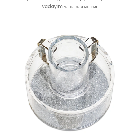
yadayim чаша для мытья