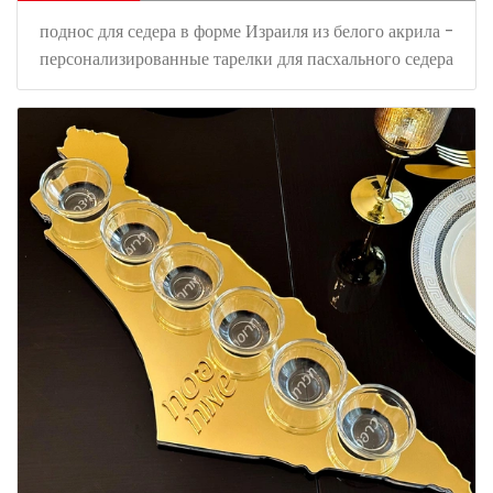
поднос для седера в форме Израиля из белого акрила -
персонализированные тарелки для пасхального седера