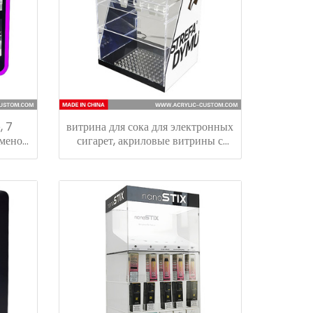
, 7
витрина для сока для электронных
сменой
сигарет, акриловые витрины с
ока/
противоугонным замком