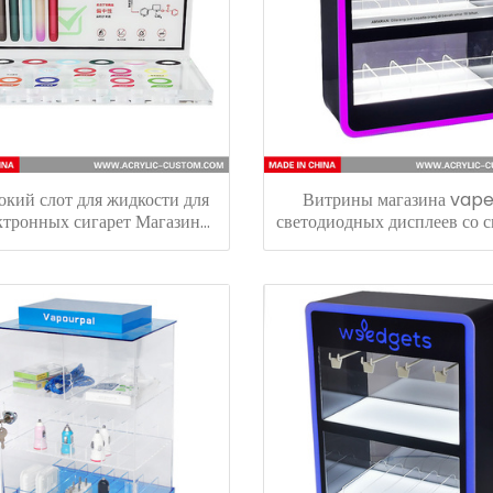
кий слот для жидкости для
Витрины магазина vape
ктронных сигарет Магазин
светодиодных дисплеев со 
ронных сигарет Дисплей для
цвета для электронного с
ржателя ручки для вейпа
электронной сигареты