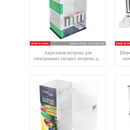
Акриловая витрина для
Широ
электронных сигарет, витрина для
эле
вейп-ручек с противоугонным
элект
замком
де