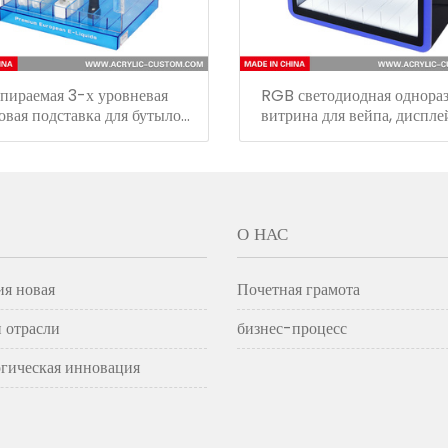
апираемая 3-х уровневая
RGB светодиодная однора
овая подставка для бутылок/
витрина для вейпа, диспле
атель для сока/электронный
электронной сигареты
дисплей для жидкости
О НАС
ия новая
Почетная грамота
 отрасли
бизнес-процесс
гическая инновация