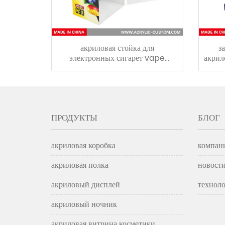
акриловая стойка для
з
электронных сигарет vape
акрил
display с замком
держ
ПРОДУКТЫ
БЛОГ
акриловая коробка
компан
акриловая полка
новости
акриловый дисплей
техноло
акриловый ночник
акриловая витрина косметики