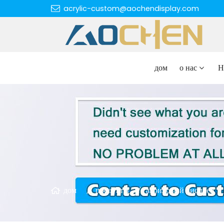
acrylic-custom@aochendisplay.com
дом
о нас
Н
дом
продукты
акриловый дисплей