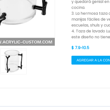
y quedará genial en
cocina.
3. La hermosa taza 
manijas fáciles de v
escuelas, shuls y cu
4. Taza de lavado Lu
este diseño no tiene
$ 7.9~10.5
AGREGAR A LA CO