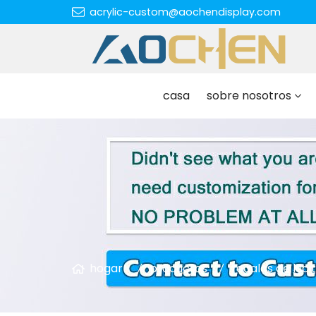
acrylic-custom@aochendisplay.com
casa
sobre nosotros
hogar
productos
regalos de luci