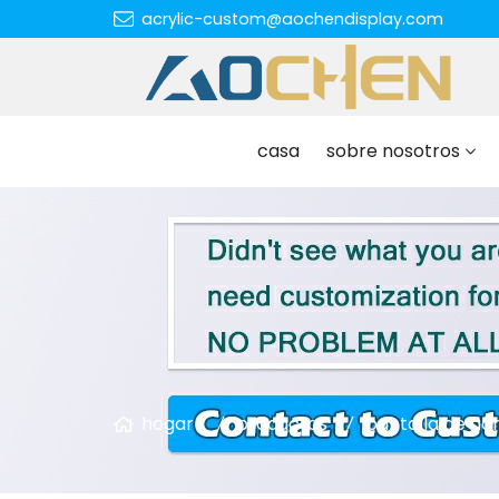
acrylic-custom@aochendisplay.com
casa
sobre nosotros
hogar
productos
pantalla de acr