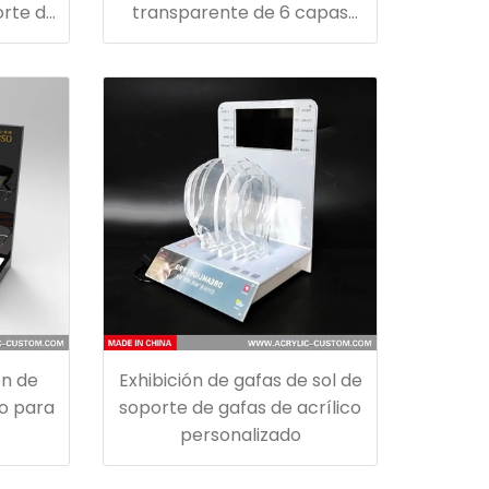
orte de
transparente de 6 capas
 de
para gafas soporte de mesa
ico
ón de
Exhibición de gafas de sol de
co para
soporte de gafas de acrílico
personalizado