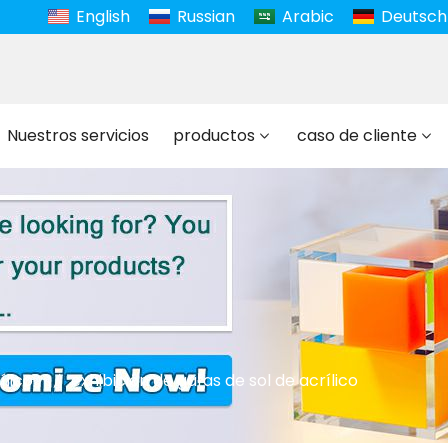
English
Russian
Arabic
Deutsch
Nuestros servicios
productos
caso de cliente
ílico
exhibición de gafas de sol de acrílico