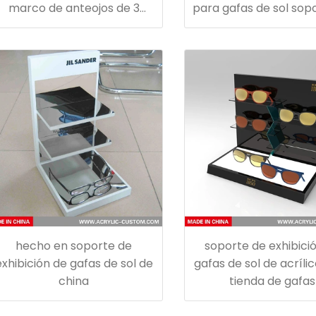
marco de anteojos de 3
para gafas de sol sop
niveles
estante exhibición
anteojos de acríl
hecho en soporte de
soporte de exhibici
exhibición de gafas de sol de
gafas de sol de acríli
china
tienda de gafas