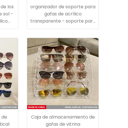
 de los
organizador de soporte para
e sol -
gafas de acrílico
lico
transparente - soporte para
gafas de sol para 4 pares de
gafas
 de
Caja de almacenamiento de
tical
gafas de vitrina