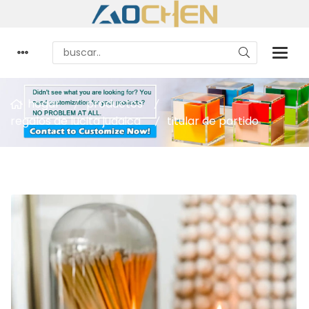
hogar
productos
regalos de lucita judaica
titular de partido