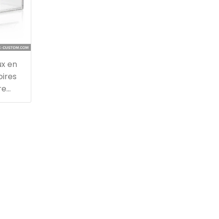
ux en
oires
re
ec
s