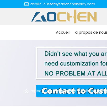
acrylic-custom@aochendisplay.com
Accueil
à propos de nou
maison
des produits
décor de me