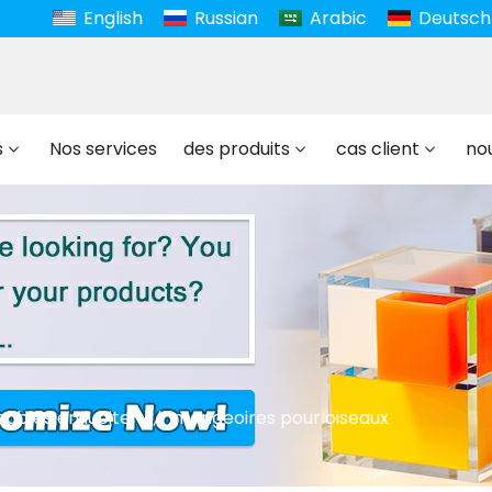
English
Russian
Arabic
Deutsch
s
Nos services
des produits
cas client
no
ubles en lucite
mangeoires pour oiseaux