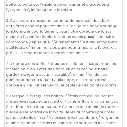
boîte. La boîte était facile à déverrouiller et à accéder à
l\'argent à l\'intérieur pour le retirer.
3. Ceci est ma deuxième commande au cours des deux
dernières années pour cet article. Les boîtes de verrouillage
fonctionnaient parfaitement pour notre collecte de fonds
annuelle l\'année dernière et nous avons passé une autre
commande depuis que l\'événement s\'est développé et il
était facile d\'imprimer des panneaux à insérer à l\'endroit
prévu. Je recommande vivement cet article!
4. J\'adore ces boîtes! Nous les distribuons aux entreprises
locales pour collecter des dons en espèces pour notre
garde-manger à but non lucratif. J\'ai mis l\'un de nos
panneaux dans la fente d\'affichage, et le ruban adhésif
double en bas, plus le verrou, le protège des doigts collants!
5. Lorsque j\'ai reçu ces boîtes, j\'étais préoccupé par les
arêtes vives qui dépassaient à l\'arrière. Il aurait vraiment dû
être déposé en douceur pour éviter les accidents. Je me suis
blessé en le sortant de la boîte. Je les ai achetés pour mes
jeunes enfants afin qu\'ils puissent voir combien d\'argent ils
avaient économisé dans leur tirelire. La serrure et la clé sont