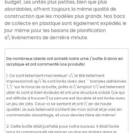
budget. Les unités plus petites, bien que plus
abordables, offrent toujours la même qualité de
construction que les modèles plus grands. Nos bacs
de collecte en plastique sont également expédiés le
jour même pour les besoins de planification
d\'événements de dernière minute.
De nombreux clients ont acheté notre urne / boîte à dons en
acrylique et ont commenté nos produits!
1. Ce sont tellement merveilleux! J\'ai été tellement
impressionné qu\'ils sont livrés avec des `` bandes adhésives
\'\' sur le fond de la boîte, prêts à l\'emploi! C\'est tellement
utile! Ils sont si bien évalués et ont une structure solide (ce qui
est difficile à trouver!) La serrure est durable et est livrée avec
un jeu de clés. Ceux-ci se sentent et ont l\'air de haute
qualité! Je suis tellement content de mon achat et je vais en
commander davantage, et vous devriez faire de même!
2. Cette boîte était parfaite pour notre bureau. Il était facile
pour la communauté de placer un don en dollars dans la