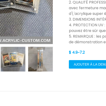
2. QUALITÉ PROFESS
avec fermeture magn
d\'acrylique super é
3. DIMENSIONS INTÉRI
4. PROTECTION UV : 
pouvez être sûr que
5. REMARQUE : les p
de démonstration et
$ 4.9~7.2
AJOUTER À LA DE