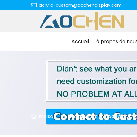
acrylic-custom@aochendisplay.com
Accueil
à propos de nou
maison
des produits
boîte acryli