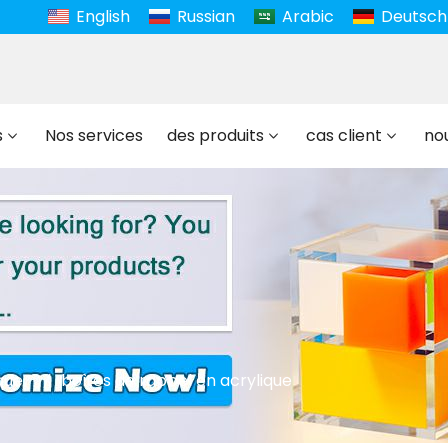
English
Russian
Arabic
Deutsch
s
Nos services
des produits
cas client
no
que
boîtes de rappel en acrylique