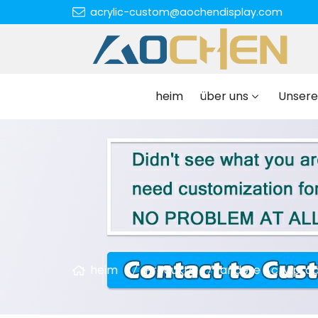
acrylic-custom@aochendisplay.com
heim
über uns
Unsere
heim
Produkte
andere Acrylpro