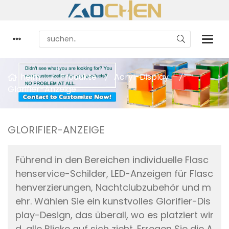
heim
Produkte
Acryl-Display
Glorifier-Anzeige
GLORIFIER-ANZEIGE
Führend in den Bereichen individuelle Flasc
henservice-Schilder, LED-Anzeigen für Flasc
henverzierungen, Nachtclubzubehör und m
ehr. Wählen Sie ein kunstvolles Glorifier-Dis
play-Design, das überall, wo es platziert wir
d, alle Blicke auf sich zieht. Erregen Sie die A