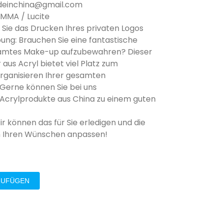
madeinchina@gmail.com
 PMMA / Lucite
n Sie das Drucken Ihres privaten Logos
ung: Brauchen Sie eine fantastische
esamtes Make-up aufzubewahren? Dieser
us Acryl bietet viel Platz zum
ganisieren Ihrer gesamten
 Gerne können Sie bei uns
crylprodukte aus China zu einem guten
Wir können das für Sie erledigen und die
h Ihren Wünschen anpassen!
ZUFÜGEN