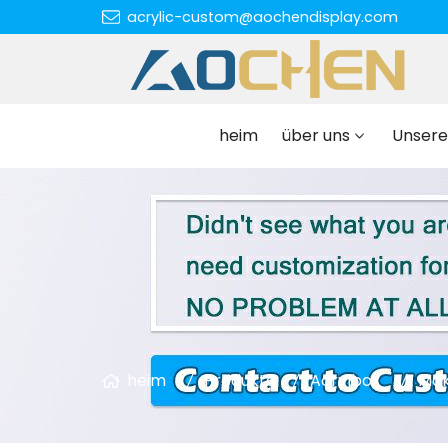
acrylic-custom@aochendisplay.com
heim
über uns
Unsere
heim
Produkte
Acrylbox
Mak