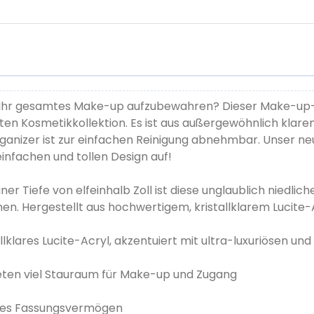
, Ihr gesamtes Make-up aufzubewahren? Dieser Make-up-O
n Kosmetikkollektion. Es ist aus außergewöhnlich klarem
Organizer ist zur einfachen Reinigung abnehmbar. Unser 
infachen und tollen Design auf!
einer Tiefe von elfeinhalb Zoll ist diese unglaublich niedlic
n. Hergestellt aus hochwertigem, kristallklarem Lucite-
klares Lucite-Acryl, akzentuiert mit ultra-luxuriösen und
eten viel Stauraum für Make-up und Zugang
ges Fassungsvermögen