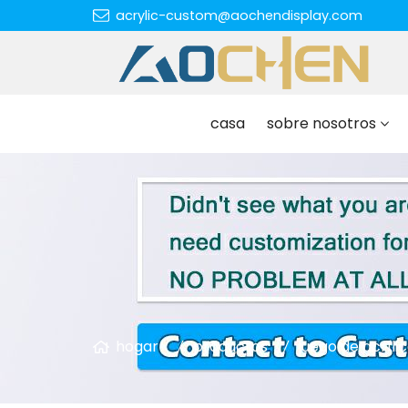
acrylic-custom@aochendisplay.com
casa
sobre nosotros
hogar
productos
juego de acríli