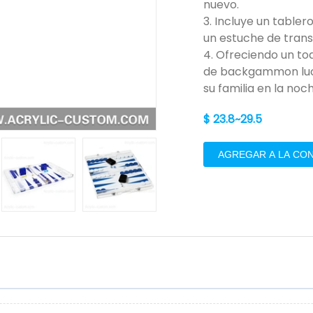
nuevo.
3. Incluye un tabler
un estuche de trans
4. Ofreciendo un toq
de backgammon luci
su familia en la noc
$ 23.8~29.5
AGREGAR A LA CO