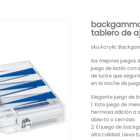
backgammon 
tablero de a
sku:
Acrylic Backga
los mejores juegos 
juego de estilo co
de lucite que segur
en la noche de jueg
Elegante juego de 
1. Este juego de me
hermosa adición a su
abierto o cerrado.
2. El juego de back
alta calidad. Lleva 