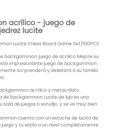
acrílico - juego de
jedrez lucite
mmon Lucite Chess Board Game Set/100PCS
de backgammon. juego de acrilico Mejore su
n este impresionante juego de backgammon
amente sorprenderá y deleitará a su familia
os.
backgammon acrílico y metacrilato
sa de backgammon Lucite de lujo es una
 sala de juegos o estudio, y se ve muy bien
gammon cuenta con un estuche de lucita de
tu juego y tu estilo a un nivel completamente