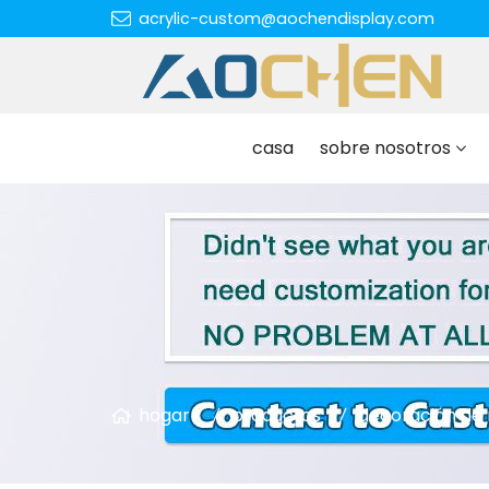
acrylic-custom@aochendisplay.com
casa
sobre nosotros
hogar
productos
decoración de 