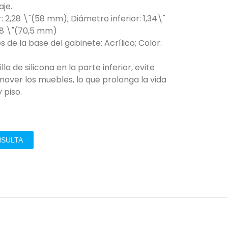
aje.
: 2,28 \"(58 mm); Diámetro inferior: 1,34\"
78 \"(70,5 mm)
es de la base del gabinete: Acrílico; Color:
a de silicona en la parte inferior, evite
mover los muebles, lo que prolonga la vida
 piso.
NSULTA