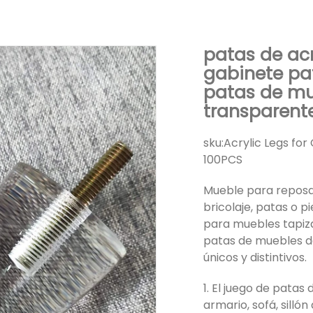
patas de acr
gabinete pa
patas de mu
transparent
sku:
Acrylic Legs for
100PCS
Mueble para reposa
bricolaje, patas o p
para muebles tapiza
patas de muebles d
únicos y distintivos.
1. El juego de pata
armario, sofá, silló