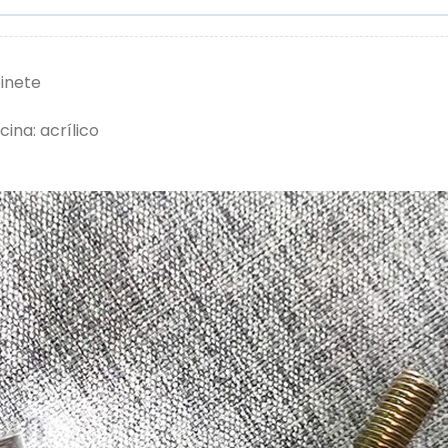
inete
ina: acrílico