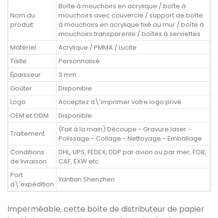
Boîte à mouchoirs en acrylique / boîte à
Nom du
mouchoirs avec couvercle / support de boîte
produit
à mouchoirs en acrylique fixé au mur / boîte à
mouchoirs transparente / boîtes à serviettes
Matériel
Acrylique / PMMA / Lucite
Taille
Personnalisé
Épaisseur
3 mm
Goûter
Disponible
Logo
Acceptez d\'imprimer votre logo privé
OEM et ODM
Disponible
(Fait à la main) Découpe - Gravure laser -
Traitement
Polissage - Collage - Nettoyage - Emballage
Conditions
DHL, UPS, FEDEX, DDP par avion ou par mer, FOB,
de livraison
CAF, EXW etc.
Port
Yantian Shenzhen
d\'expédition
Imperméable, cette boîte de distributeur de papier