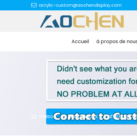
acrylic-custom@aochendisplay.com
Accueil
à propos de nou
maison
des produits
affichage d