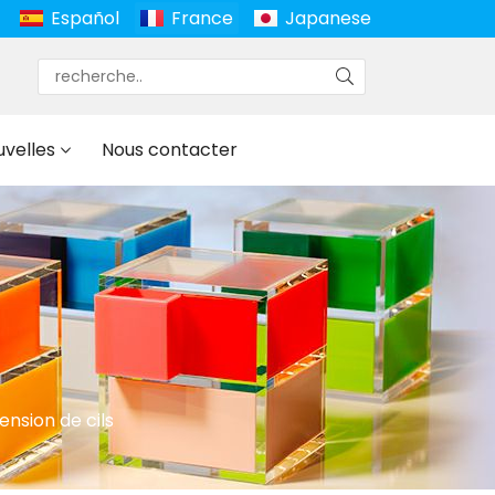
Español
France
Japanese
uvelles
Nous contacter
nsion de cils