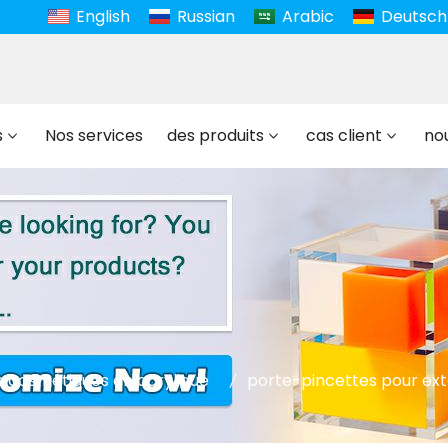
English
Russian
Arabic
Deutsch
s
Nos services
des produits
cas client
no
e cosmétiques en acrylique
porte-pincettes pour exte