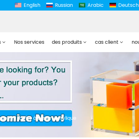
English
Russian
Arabic
Deutsch
s
Nos services
des produits
cas client
no
que
boîte à cils en acrylique