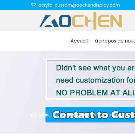
acrylic-custom@aochendisplay.com
Accueil
à propos de nou
maison
des produits
boîte acryli