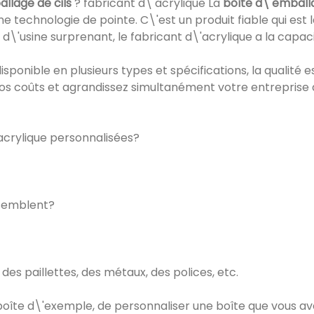
llage de cils
? fabricant d\'acrylique La
boîte d\'emballa
ne technologie de pointe. C\'est un produit fiable qui es
 d\'usine surprenant, le fabricant d\'acrylique a la capac
isponible en plusieurs types et spécifications, la qualité es
os coûts et agrandissez simultanément votre entreprise av
crylique personnalisées?
ssemblent?
 des paillettes, des métaux, des polices, etc.
 boîte d\'exemple, de personnaliser une boîte que vous a