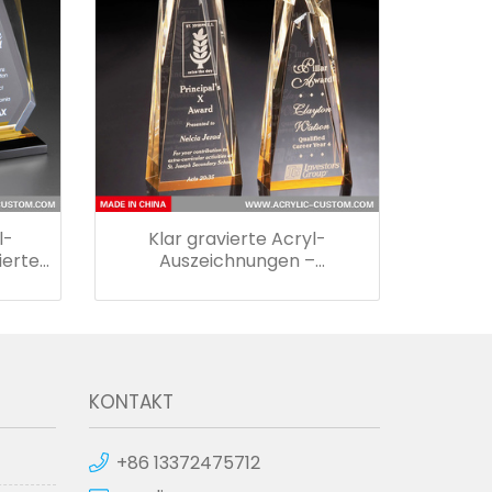
l-
Klar gravierte Acryl-
ierte
Auszeichnungen –
en
personalisierte
Auszeichnungen
KONTAKT
+86 13372475712