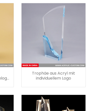
Trophäe aus Acryl mit
nlogo
individuellem Logo