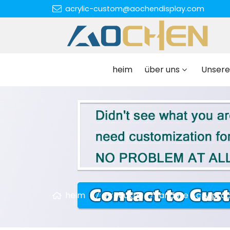
acrylic-custom@aochendisplay.com
heim
über uns
Unsere
heim
Produkte
andere Acrylpro