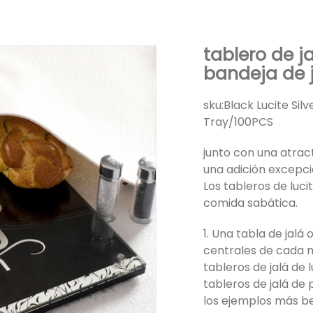
tablero de j
bandeja de j
sku:
Black Lucite Sil
Tray/100PCS
junto con una atract
una adición excepc
Los tableros de luci
comida sabática.
1. Una tabla de jalá 
centrales de cada m
tableros de jalá de l
tableros de jalá de
los ejemplos más be