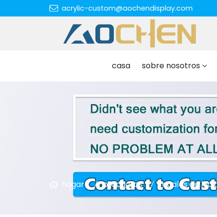
acrylic-custom@aochendisplay.com
casa
sobre nosotros
hogar
productos
regalos de luci